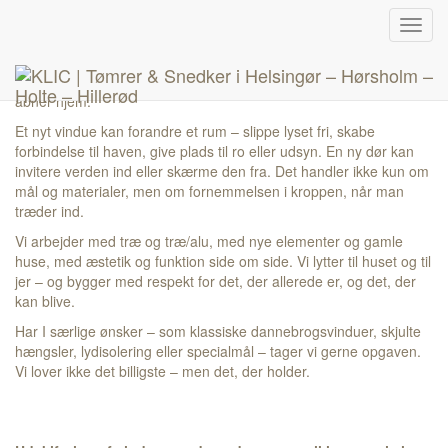
Skip
Døre og vinduer
Toggl
to
navig
content
Hos KLIC Enterprise udskifter vi ikke bare vinduer og døre. Vi
åbner hjem.
Et nyt vindue kan forandre et rum – slippe lyset fri, skabe
forbindelse til haven, give plads til ro eller udsyn. En ny dør kan
invitere verden ind eller skærme den fra. Det handler ikke kun om
mål og materialer, men om fornemmelsen i kroppen, når man
træder ind.
Vi arbejder med træ og træ/alu, med nye elementer og gamle
huse, med æstetik og funktion side om side. Vi lytter til huset og til
jer – og bygger med respekt for det, der allerede er, og det, der
kan blive.
Har I særlige ønsker – som klassiske dannebrogsvinduer, skjulte
hængsler, lydisolering eller specialmål – tager vi gerne opgaven.
Vi lover ikke det billigste – men det, der holder.