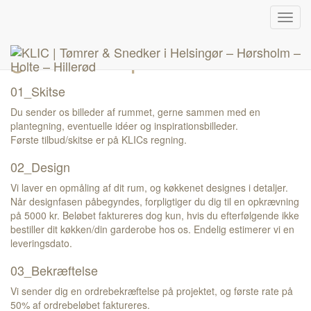
Skip
Køkken- og
Toggl
to
navig
content
garderobeproces
01_Skitse
Du sender os billeder af rummet, gerne sammen med en
plantegning, eventuelle idéer og inspirationsbilleder.
Første tilbud/skitse er på KLICs regning.
02_Design
Vi laver en opmåling af dit rum, og køkkenet designes i detaljer.
Når designfasen påbegyndes, forpligtiger du dig til en opkrævning
på 5000 kr. Beløbet faktureres dog kun, hvis du efterfølgende ikke
bestiller dit køkken/din garderobe hos os. Endelig estimerer vi en
leveringsdato.
03_Bekræftelse
Vi sender dig en ordrebekræftelse på projektet, og første rate på
50% af ordrebeløbet faktureres.